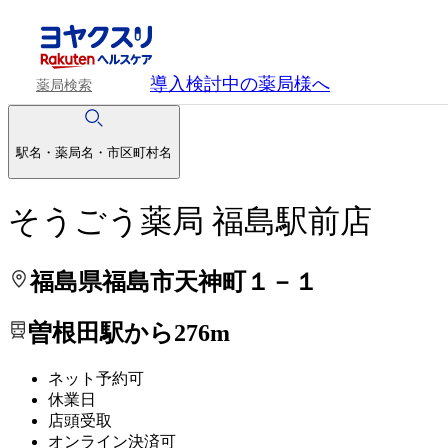
処方せんを送って待ち時間を短く！
処方せんを送って待ち時間を短く！
導入検討中
の薬局様へ
薬局検索
駅名・薬局名・市区町村名
そうごう薬局 福島駅前店
福島県福島市天神町１－１
曽根田駅から276m
ネット予約可
休業日
店頭受取
オンライン決済可