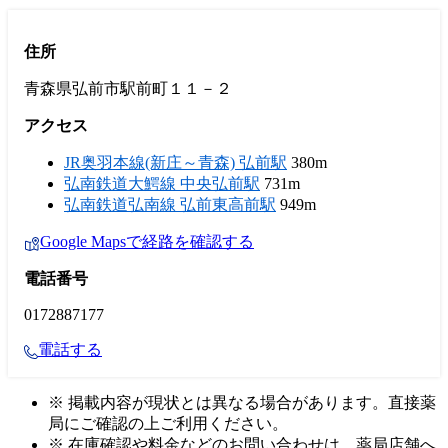
住所
青森県弘前市駅前町１１－２
アクセス
JR奥羽本線(新庄～青森) 弘前駅
380m
弘南鉄道大鰐線 中央弘前駅
731m
弘南鉄道弘南線 弘前東高前駅
949m
Google Mapsで経路を確認する
電話番号
0172887177
電話する
※ 掲載内容が現状とは異なる場合があります。直接薬
局にご確認の上ご利用ください。
※ 在庫確認や料金などのお問い合わせは、薬局店舗へ