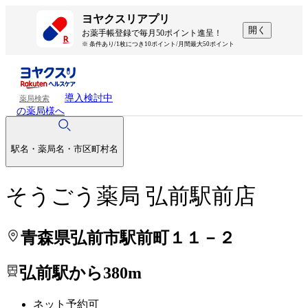
処方せんを送って待ち時間を短く！
処方せんを送って待ち時間を短く！
ヨヤクスリアプリ
開く
お薬手帳登録で毎月50ポイント進呈！
※ 条件あり/1枚につき10ポイント/月間最大50ポイント
導入検討中
薬局検索
の薬局様へ
駅名・薬局名・市区町村名
そうごう薬局 弘前駅前店
青森県弘前市駅前町１１－２
弘前駅から380m
ネット予約可