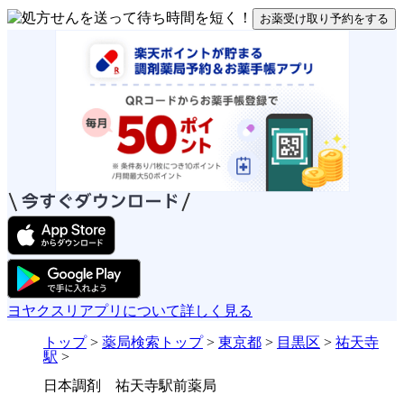
お薬受け取り予約をする
ヨヤクスリアプリについて詳しく見る
トップ
>
薬局検索トップ
>
東京都
>
目黒区
>
祐天寺
駅
>
日本調剤 祐天寺駅前薬局