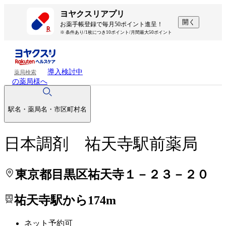
処方せんを送って待ち時間を短く！
処方せんを送って待ち時間を短く！
ヨヤクスリアプリ
開く
お薬手帳登録で毎月50ポイント進呈！
※ 条件あり/1枚につき10ポイント/月間最大50ポイント
導入検討中
薬局検索
の薬局様へ
駅名・薬局名・市区町村名
日本調剤 祐天寺駅前薬局
東京都目黒区祐天寺１－２３－２０
祐天寺駅から174m
ネット予約可