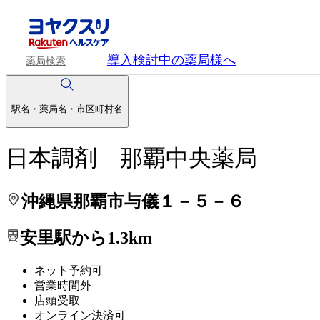
処方せんを送って待ち時間を短く！
処方せんを送って待ち時間を短く！
導入検討中
の薬局様へ
薬局検索
駅名・薬局名・市区町村名
日本調剤 那覇中央薬局
沖縄県那覇市与儀１－５－６
安里駅から1.3km
ネット予約可
営業時間外
店頭受取
オンライン決済可