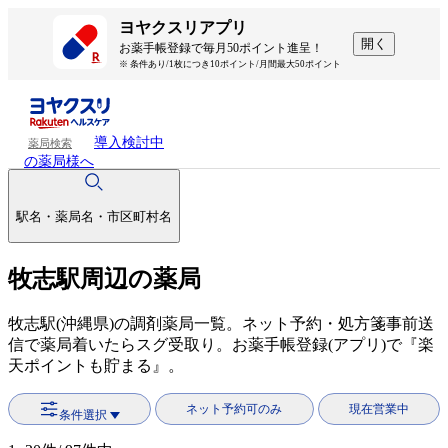
ヨヤクスリアプリ
開く
お薬手帳登録で毎月50ポイント進呈！
※ 条件あり/1枚につき10ポイント/月間最大50ポイント
導入検討中
薬局検索
の薬局様へ
駅名・薬局名・市区町村名
牧志駅周辺の薬局
牧志駅(沖縄県)の調剤薬局一覧。ネット予約・処方箋事前送
信で薬局着いたらスグ受取り。お薬手帳登録(アプリ)で『楽
天ポイントも貯まる』。
ネット予約可のみ
現在営業中
条件選択