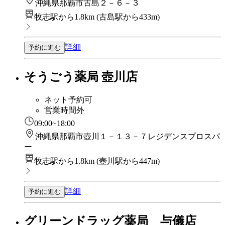
沖縄県那覇市古島２－６－３
牧志駅から1.8km
(
古島駅から433m
)
詳細
予約に進む
そうごう薬局 壺川店
ネット予約可
営業時間外
09:00~18:00
沖縄県那覇市壺川１－１３－７レジデンスプロスパ
ー
牧志駅から1.8km
(
壺川駅から447m
)
詳細
予約に進む
グリーンドラッグ薬局 与儀店