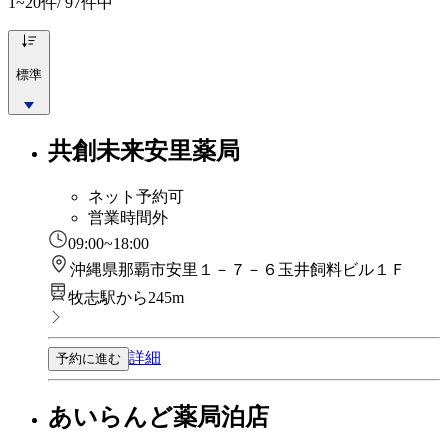
1~20
件/ 97件中
標準
共創未来安里薬局
ネット予約可
営業時間外
09:00~18:00
沖縄県那覇市安里１－７－６玉井飼料ビル１Ｆ
牧志駅から245m
詳細
予約に進む
あいらんど薬局泊店