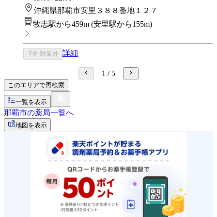
沖縄県那覇市安里３８８番地１２７
牧志駅から459m
(
安里駅から155m
)
詳細
予約対象外
1
/
5
このエリアで再検索
一覧を表示
那覇市の薬局一覧へ
地図を表示