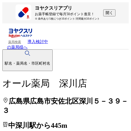
処方せんを送って待ち時間を短く！
処方せんを送って待ち時間を短く！
ヨヤクスリアプリ
開く
お薬手帳登録で毎月50ポイント進呈！
※ 条件あり/1枚につき10ポイント/月間最大50ポイント
導入検討中
薬局検索
の薬局様へ
駅名・薬局名・市区町村名
オール薬局 深川店
広島県広島市安佐北区深川５－３９－
３
中深川駅から445m