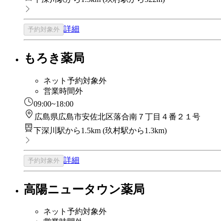
詳細
予約対象外
もろき薬局
ネット予約対象外
営業時間外
09:00~18:00
広島県広島市安佐北区落合南７丁目４番２１号
下深川駅から1.5km
(
玖村駅から1.3km
)
詳細
予約対象外
高陽ニュータウン薬局
ネット予約対象外