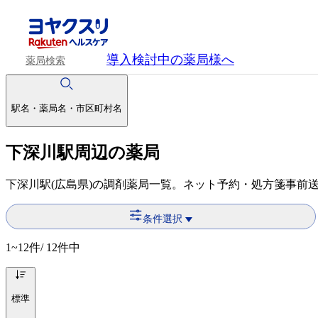
導入検討中
の薬局様へ
薬局検索
駅名・薬局名・市区町村名
下深川駅周辺の薬局
下深川駅(広島県)の調剤薬局一覧。ネット予約・処方箋事前
条件選択
1~12
件/ 12件中
標準