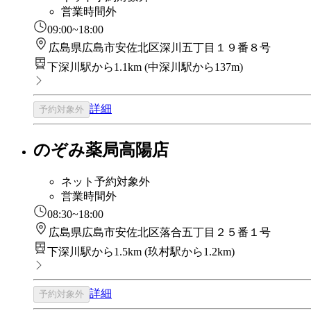
営業時間外
09:00~18:00
広島県広島市安佐北区深川五丁目１９番８号
下深川駅から1.1km
(
中深川駅から137m
)
詳細
予約対象外
のぞみ薬局高陽店
ネット予約対象外
営業時間外
08:30~18:00
広島県広島市安佐北区落合五丁目２５番１号
下深川駅から1.5km
(
玖村駅から1.2km
)
詳細
予約対象外