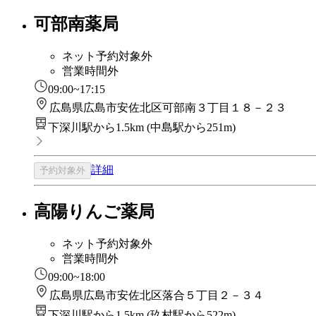
可部南薬局
ネット予約対象外
営業時間外
09:00~17:15
広島県広島市安佐北区可部南３丁目１８－２３
下深川駅から1.5km
(
中島駅から251m
)
詳細
予約対象外
高陽りんご薬局
ネット予約対象外
営業時間外
09:00~18:00
広島県広島市安佐北区落合５丁目２－３４
下深川駅から1.5km
(
玖村駅から522m
)