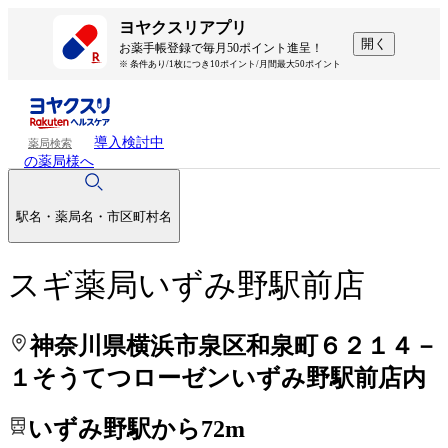
処方せんを送って待ち時間を短く！
処方せんを送って待ち時間を短く！
ヨヤクスリアプリ
開く
お薬手帳登録で毎月50ポイント進呈！
※ 条件あり/1枚につき10ポイント/月間最大50ポイント
導入検討中
薬局検索
の薬局様へ
駅名・薬局名・市区町村名
スギ薬局いずみ野駅前店
神奈川県横浜市泉区和泉町６２１４－
１そうてつローゼンいずみ野駅前店内
いずみ野駅から72m