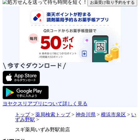
お薬受け取り予約をする
ヨヤクスリアプリについて詳しく見る
トップ
>
薬局検索トップ
>
神奈川県
>
横浜市泉区
>
い
ずみ野駅
>
スギ薬局いずみ野駅前店