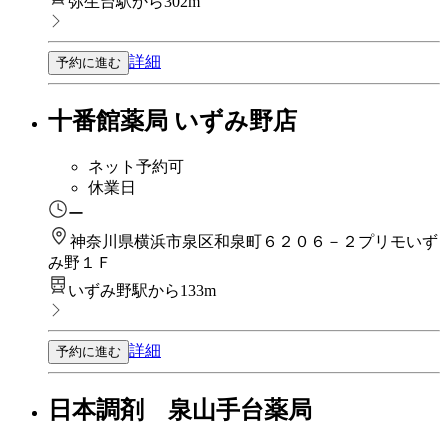
弥生台駅から302m
詳細
予約に進む
十番館薬局 いずみ野店
ネット予約可
休業日
ー
神奈川県横浜市泉区和泉町６２０６－２プリモいず
み野１Ｆ
いずみ野駅から133m
詳細
予約に進む
日本調剤 泉山手台薬局