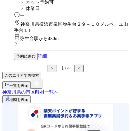
ネット予約可
休業日
ー
神奈川県横浜市泉区弥生台２９－１０メルベーユ山
手台１Ｆ
弥生台駅から480m
詳細
予約に進む
1
/
4
このエリアで再検索
一覧を表示
神奈川県の市区町村一覧へ
地図を表示