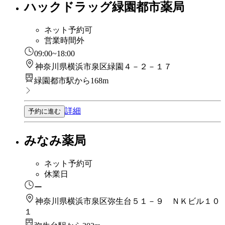
ハックドラッグ緑園都市薬局
ネット予約可
営業時間外
09:00~18:00
神奈川県横浜市泉区緑園４－２－１７
緑園都市駅から168m
詳細
予約に進む
みなみ薬局
ネット予約可
休業日
ー
神奈川県横浜市泉区弥生台５１－９ ＮＫビル１０
１