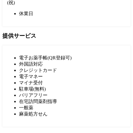
(
祝
)
休業日
提供サービス
電子お薬手帳(QR登録可)
外国語対応
クレジットカード
電子マネー
マイナ受付
駐車場(無料)
バリアフリー
在宅訪問薬剤指導
一般薬
麻薬処方せん