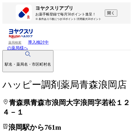
処方せんを送って待ち時間を短く！
処方せんを送って待ち時間を短く！
ヨヤクスリアプリ
開く
お薬手帳登録で毎月50ポイント進呈！
※ 条件あり/1枚につき10ポイント/月間最大50ポイント
導入検討中
薬局検索
の薬局様へ
駅名・薬局名・市区町村名
ハッピー調剤薬局青森浪岡店
青森県青森市浪岡大字浪岡字若松１２
４－１
浪岡駅から761m