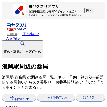
ヨヤクスリアプリ
開く
お薬手帳登録で毎月50ポイント進呈！
※ 条件あり/1枚につき10ポイント/月間最大50ポイント
導入検討中
薬局検索
の薬局様へ
駅名・薬局名・市区町村名
浪岡駅周辺の薬局
浪岡駅(青森県)の調剤薬局一覧。ネット予約・処方箋事前送
信で薬局着いたらスグ受取り。お薬手帳登録(アプリ)で『楽
天ポイントも貯まる』。
ネット予約可のみ
現在営業中
条件選択