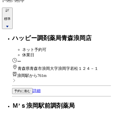
1~9
件/ 9件中
標準
ハッピー調剤薬局青森浪岡店
ネット予約可
休業日
ー
青森県青森市浪岡大字浪岡字若松１２４－１
浪岡駅から761m
詳細
予約に進む
Ｍ’ｓ浪岡駅前調剤薬局