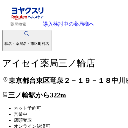
処方せんを送って待ち時間を短く！
処方せんを送って待ち時間を短く！
導入検討中
の薬局様へ
薬局検索
駅名・薬局名・市区町村名
アイセイ薬局三ノ輪店
東京都台東区竜泉２－１９－１８中川
三ノ輪駅から322m
ネット予約可
営業中
店頭受取
オンライン決済可