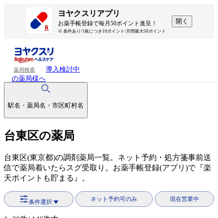
ヨヤクスリアプリ
開く
お薬手帳登録で毎月50ポイント進呈！
※ 条件あり/1枚につき10ポイント/月間最大50ポイント
導入検討中
薬局検索
の薬局様へ
駅名・薬局名・市区町村名
台東区の薬局
台東区(東京都)の調剤薬局一覧。ネット予約・処方箋事前送
信で薬局着いたらスグ受取り。お薬手帳登録(アプリ)で『楽
天ポイントも貯まる』。
ネット予約可のみ
現在営業中
条件選択