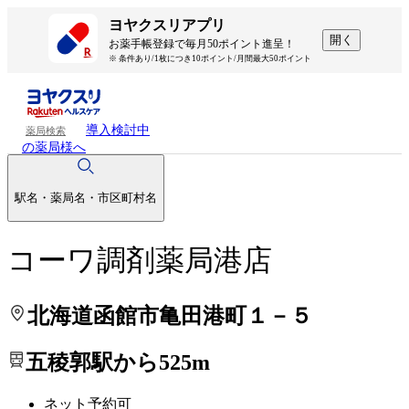
処方せんを送って待ち時間を短く！
処方せんを送って待ち時間を短く！
ヨヤクスリアプリ
開く
お薬手帳登録で毎月50ポイント進呈！
※ 条件あり/1枚につき10ポイント/月間最大50ポイント
導入検討中
薬局検索
の薬局様へ
駅名・薬局名・市区町村名
コーワ調剤薬局港店
北海道函館市亀田港町１－５
五稜郭駅から525m
ネット予約可