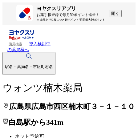
処方せんを送って待ち時間を短く！
処方せんを送って待ち時間を短く！
ヨヤクスリアプリ
開く
お薬手帳登録で毎月50ポイント進呈！
※ 条件あり/1枚につき10ポイント/月間最大50ポイント
導入検討中
薬局検索
の薬局様へ
駅名・薬局名・市区町村名
ウォンツ楠木薬局
広島県広島市西区楠木町３－１－１０
白島駅から341m
ネット予約可