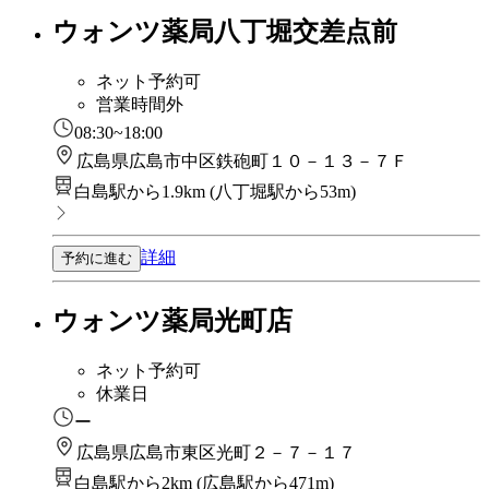
ウォンツ薬局八丁堀交差点前
ネット予約可
営業時間外
08:30~18:00
広島県広島市中区鉄砲町１０－１３－７Ｆ
白島駅から1.9km
(
八丁堀駅から53m
)
詳細
予約に進む
ウォンツ薬局光町店
ネット予約可
休業日
ー
広島県広島市東区光町２－７－１７
白島駅から2km
(
広島駅から471m
)