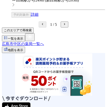
白島駅から249m
(
新白島駅から203m
)
詳細
予約対象外
1
/
5
このエリアで再検索
一覧を表示
広島市中区の薬局一覧へ
地図を表示