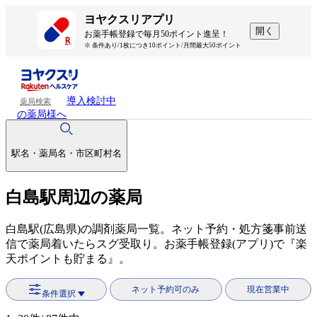
ヨヤクスリアプリ
開く
お薬手帳登録で毎月50ポイント進呈！
※ 条件あり/1枚につき10ポイント/月間最大50ポイント
導入検討中
薬局検索
の薬局様へ
駅名・薬局名・市区町村名
白島駅周辺の薬局
白島駅(広島県)の調剤薬局一覧。ネット予約・処方箋事前送
信で薬局着いたらスグ受取り。お薬手帳登録(アプリ)で『楽
天ポイントも貯まる』。
ネット予約可のみ
現在営業中
条件選択