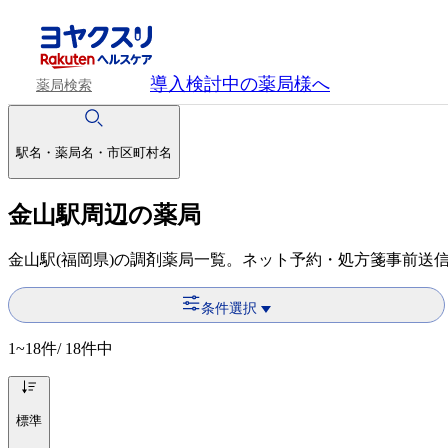
導入検討中
の薬局様へ
薬局検索
駅名・薬局名・市区町村名
金山駅周辺の薬局
金山駅(福岡県)の調剤薬局一覧。ネット予約・処方箋事前送
条件選択
1~18
件/ 18件中
標準