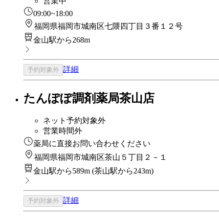
営業中
09:00~18:00
福岡県福岡市城南区七隈四丁目３番１２号
金山駅から268m
詳細
予約対象外
たんぽぽ調剤薬局茶山店
ネット予約対象外
営業時間外
薬局に直接お問い合わせください
福岡県福岡市城南区茶山５丁目２－１
金山駅から589m
(
茶山駅から243m
)
詳細
予約対象外