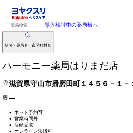
処方せんを送って待ち時間を短く！
処方せんを送って待ち時間を短く！
導入検討中
の薬局様へ
薬局検索
駅名・薬局名・市区町村名
ハーモニー薬局はりまだ店
滋賀県守山市播磨田町１４５６－１－
ー
ネット予約可
営業時間外
店頭受取
オンライン決済可