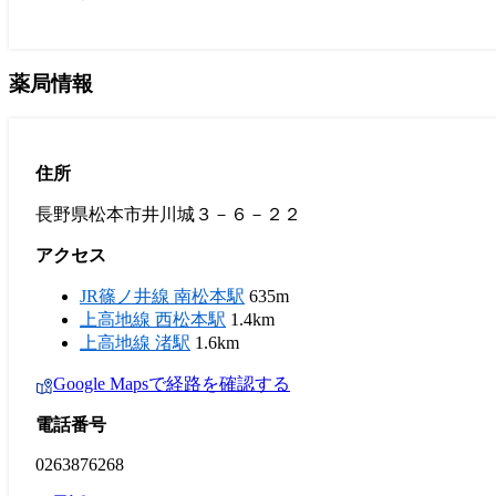
薬局情報
住所
長野県松本市井川城３－６－２２
アクセス
JR篠ノ井線 南松本駅
635m
上高地線 西松本駅
1.4km
上高地線 渚駅
1.6km
Google Mapsで経路を確認する
電話番号
0263876268