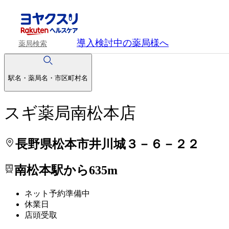
処方せんを送って待ち時間を短く！
処方せんを送って待ち時間を短く！
導入検討中
の薬局様へ
薬局検索
駅名・薬局名・市区町村名
スギ薬局南松本店
長野県松本市井川城３－６－２２
南松本駅から635m
ネット予約準備中
休業日
店頭受取