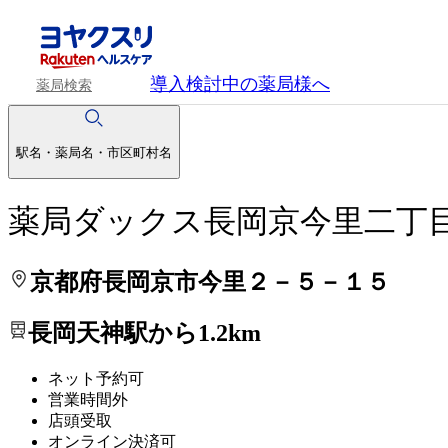
処方せんを送って待ち時間を短く！
処方せんを送って待ち時間を短く！
導入検討中
の薬局様へ
薬局検索
駅名・薬局名・市区町村名
薬局ダックス長岡京今里二丁
京都府長岡京市今里２－５－１５
長岡天神駅から1.2km
ネット予約可
営業時間外
店頭受取
オンライン決済可