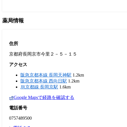
薬局情報
住所
京都府長岡京市今里２－５－１５
アクセス
阪急京都本線 長岡天神駅
1.2km
阪急京都本線 西向日駅
1.2km
JR京都線 長岡京駅
1.6km
Google Mapsで経路を確認する
電話番号
0757489500