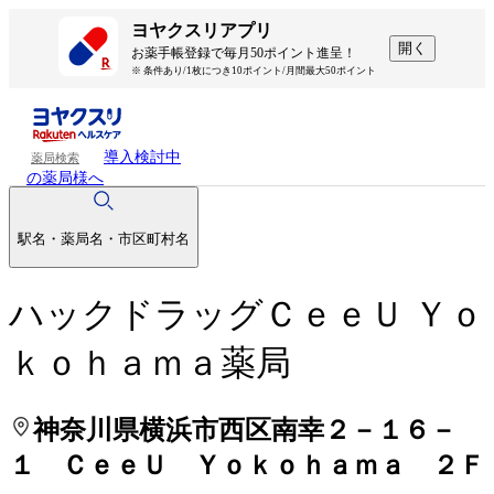
処方せんを送って待ち時間を短く！
処方せんを送って待ち時間を短く！
ヨヤクスリアプリ
開く
お薬手帳登録で毎月50ポイント進呈！
※ 条件あり/1枚につき10ポイント/月間最大50ポイント
導入検討中
薬局検索
の薬局様へ
駅名・薬局名・市区町村名
ハックドラッグＣｅｅＵ Ｙｏ
ｋｏｈａｍａ薬局
神奈川県横浜市西区南幸２－１６－
１ ＣｅｅＵ Ｙｏｋｏｈａｍａ ２Ｆ