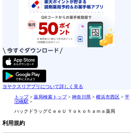
ヨヤクスリアプリについて詳しく見る
トップ
>
薬局検索トップ
>
神奈川県
>
横浜市西区
>
平
沼橋駅
>
ハックドラッグＣｅｅＵ Ｙｏｋｏｈａｍａ薬局
利用規約