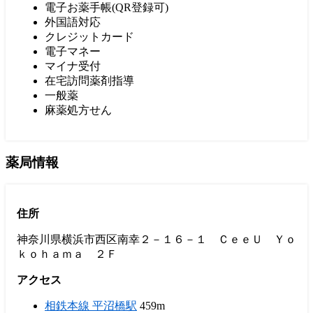
電子お薬手帳(QR登録可)
外国語対応
クレジットカード
電子マネー
マイナ受付
在宅訪問薬剤指導
一般薬
麻薬処方せん
薬局情報
住所
神奈川県横浜市西区南幸２－１６－１ ＣｅｅＵ Ｙｏ
ｋｏｈａｍａ ２Ｆ
アクセス
相鉄本線 平沼橋駅
459m