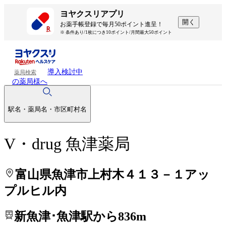
処方せんを送って待ち時間を短く！
処方せんを送って待ち時間を短く！
ヨヤクスリアプリ
開く
お薬手帳登録で毎月50ポイント進呈！
※ 条件あり/1枚につき10ポイント/月間最大50ポイント
導入検討中
薬局検索
の薬局様へ
駅名・薬局名・市区町村名
V・drug 魚津薬局
富山県魚津市上村木４１３－１アッ
プルヒル内
新魚津･魚津駅から836m