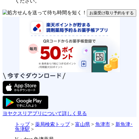
ください。
お薬受け取り予約をする
ヨヤクスリアプリについて詳しく見る
トップ
>
薬局検索トップ
>
富山県
>
魚津市
>
新魚津･
魚津駅
>