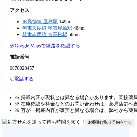
アクセス
JR高徳線 屋島駅
149m
琴電志度線 琴電屋島駅
484m
琴電志度線 古高松駅
506m
Google Mapsで経路を確認する
電話番号
0878028457
電話する
※ 掲載内容が現状とは異なる場合があります。直接薬
※ 在庫確認や料金などのお問い合わせは、薬局店舗へ
※ 万が一掲載内容が事実と異なる場合は、弊社から薬
お薬受け取り予約をする