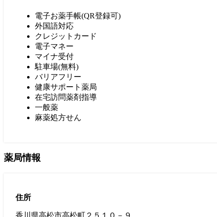
電子お薬手帳(QR登録可)
外国語対応
クレジットカード
電子マネー
マイナ受付
駐車場(無料)
バリアフリー
健康サポート薬局
在宅訪問薬剤指導
一般薬
麻薬処方せん
薬局情報
住所
香川県高松市高松町２５１０－９