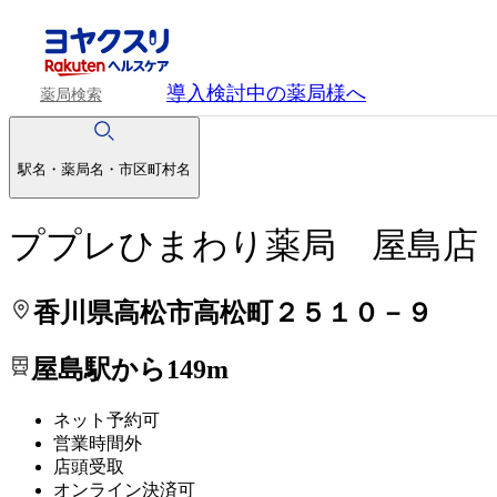
処方せんを送って待ち時間を短く！
処方せんを送って待ち時間を短く！
導入検討中
の薬局様へ
薬局検索
駅名・薬局名・市区町村名
ププレひまわり薬局 屋島店
香川県高松市高松町２５１０－９
屋島駅から149m
ネット予約可
営業時間外
店頭受取
オンライン決済可