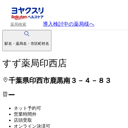
処方せんを送って待ち時間を短く！
処方せんを送って待ち時間を短く！
導入検討中
の薬局様へ
薬局検索
駅名・薬局名・市区町村名
すず薬局印西店
千葉県印西市鹿黒南３－４－８３
ー
ネット予約可
営業時間外
店頭受取
オンライン決済可