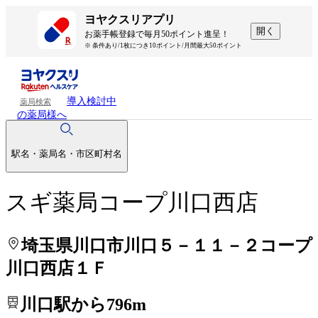
処方せんを送って待ち時間を短く！
処方せんを送って待ち時間を短く！
ヨヤクスリアプリ
開く
お薬手帳登録で毎月50ポイント進呈！
※ 条件あり/1枚につき10ポイント/月間最大50ポイント
導入検討中
薬局検索
の薬局様へ
駅名・薬局名・市区町村名
スギ薬局コープ川口西店
埼玉県川口市川口５－１１－２コープ
川口西店１Ｆ
川口駅から796m