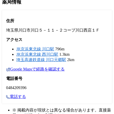
薬局情報
住所
埼玉県川口市川口５－１１－２コープ川口西店１Ｆ
アクセス
JR京浜東北線 川口駅
796m
JR京浜東北線 西川口駅
1.3km
埼玉高速鉄道線 川口元郷駅
2km
Google Mapsで経路を確認する
電話番号
0484209396
電話する
※ 掲載内容が現状とは異なる場合があります。直接薬