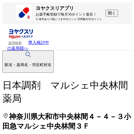
処方せんを送って待ち時間を短く！
処方せんを送って待ち時間を短く！
ヨヤクスリアプリ
開く
お薬手帳登録で毎月50ポイント進呈！
※ 条件あり/1枚につき10ポイント/月間最大50ポイント
導入検討中
薬局検索
の薬局様へ
駅名・薬局名・市区町村名
日本調剤 マルシェ中央林間
薬局
神奈川県大和市中央林間４－４－３小
田急マルシェ中央林間３Ｆ