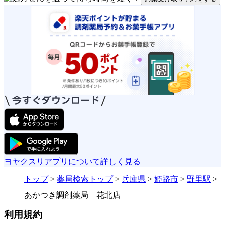
ヨヤクスリアプリについて詳しく見る
トップ
>
薬局検索トップ
>
兵庫県
>
姫路市
>
野里駅
>
あかつき調剤薬局 花北店
利用規約