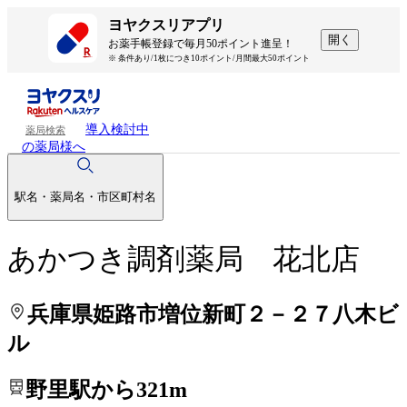
処方せんを送って待ち時間を短く！
処方せんを送って待ち時間を短く！
ヨヤクスリアプリ
開く
お薬手帳登録で毎月50ポイント進呈！
※ 条件あり/1枚につき10ポイント/月間最大50ポイント
導入検討中
薬局検索
の薬局様へ
駅名・薬局名・市区町村名
あかつき調剤薬局 花北店
兵庫県姫路市増位新町２－２７八木ビ
ル
野里駅から321m