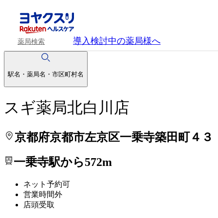
処方せんを送って待ち時間を短く！
処方せんを送って待ち時間を短く！
導入検討中
の薬局様へ
薬局検索
駅名・薬局名・市区町村名
スギ薬局北白川店
京都府京都市左京区一乗寺築田町４３
一乗寺駅から572m
ネット予約可
営業時間外
店頭受取