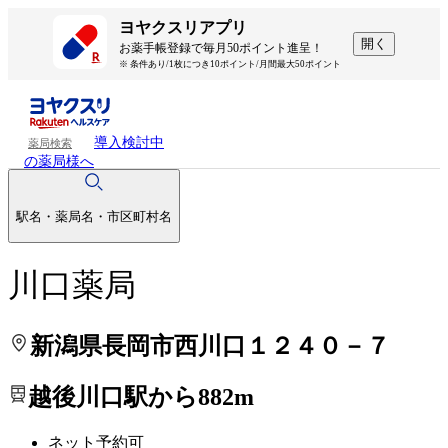
処方せんを送って待ち時間を短く！
処方せんを送って待ち時間を短く！
ヨヤクスリアプリ
開く
お薬手帳登録で毎月50ポイント進呈！
※ 条件あり/1枚につき10ポイント/月間最大50ポイント
導入検討中
薬局検索
の薬局様へ
駅名・薬局名・市区町村名
川口薬局
新潟県長岡市西川口１２４０－７
越後川口駅から882m
ネット予約可