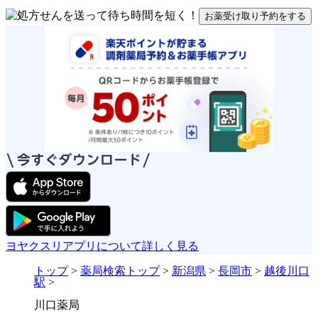
お薬受け取り予約をする
ヨヤクスリアプリについて詳しく見る
トップ
>
薬局検索トップ
>
新潟県
>
長岡市
>
越後川口
駅
>
川口薬局