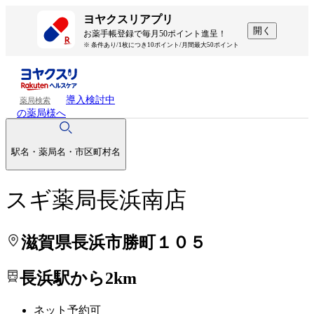
処方せんを送って待ち時間を短く！
処方せんを送って待ち時間を短く！
ヨヤクスリアプリ
開く
お薬手帳登録で毎月50ポイント進呈！
※ 条件あり/1枚につき10ポイント/月間最大50ポイント
導入検討中
薬局検索
の薬局様へ
駅名・薬局名・市区町村名
スギ薬局長浜南店
滋賀県長浜市勝町１０５
長浜駅から2km
ネット予約可