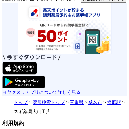
ヨヤクスリアプリについて詳しく見る
トップ
>
薬局検索トップ
>
三重県
>
桑名市
>
播磨駅
>
スギ薬局大山田店
利用規約