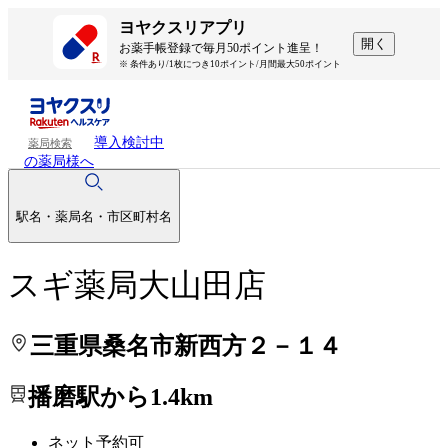
処方せんを送って待ち時間を短く！
処方せんを送って待ち時間を短く！
ヨヤクスリアプリ
開く
お薬手帳登録で毎月50ポイント進呈！
※ 条件あり/1枚につき10ポイント/月間最大50ポイント
導入検討中
薬局検索
の薬局様へ
駅名・薬局名・市区町村名
スギ薬局大山田店
三重県桑名市新西方２－１４
播磨駅から1.4km
ネット予約可