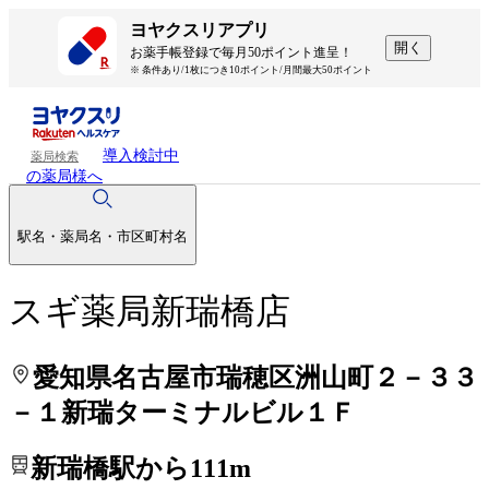
処方せんを送って待ち時間を短く！
処方せんを送って待ち時間を短く！
ヨヤクスリアプリ
開く
お薬手帳登録で毎月50ポイント進呈！
※ 条件あり/1枚につき10ポイント/月間最大50ポイント
導入検討中
薬局検索
の薬局様へ
駅名・薬局名・市区町村名
スギ薬局新瑞橋店
愛知県名古屋市瑞穂区洲山町２－３３
－１新瑞ターミナルビル１Ｆ
新瑞橋駅から111m