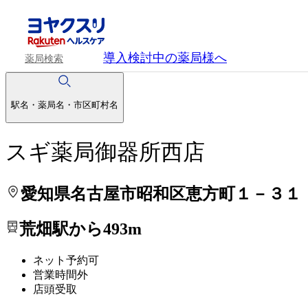
処方せんを送って待ち時間を短く！
処方せんを送って待ち時間を短く！
導入検討中
の薬局様へ
薬局検索
駅名・薬局名・市区町村名
スギ薬局御器所西店
愛知県名古屋市昭和区恵方町１－３１
荒畑駅から493m
ネット予約可
営業時間外
店頭受取