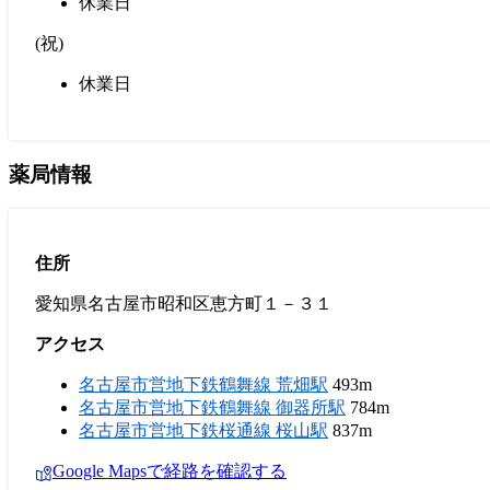
休業日
(
祝
)
休業日
薬局情報
住所
愛知県名古屋市昭和区恵方町１－３１
アクセス
名古屋市営地下鉄鶴舞線 荒畑駅
493m
名古屋市営地下鉄鶴舞線 御器所駅
784m
名古屋市営地下鉄桜通線 桜山駅
837m
Google Mapsで経路を確認する