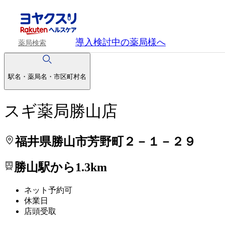
処方せんを送って待ち時間を短く！
処方せんを送って待ち時間を短く！
導入検討中
の薬局様へ
薬局検索
駅名・薬局名・市区町村名
スギ薬局勝山店
福井県勝山市芳野町２－１－２９
勝山駅から1.3km
ネット予約可
休業日
店頭受取