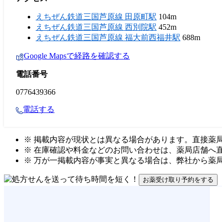
えちぜん鉄道三国芦原線 田原町駅
104m
えちぜん鉄道三国芦原線 西別院駅
452m
えちぜん鉄道三国芦原線 福大前西福井駅
688m
Google Mapsで経路を確認する
電話番号
0776439366
電話する
※ 掲載内容が現状とは異なる場合があります。直接薬
※ 在庫確認や料金などのお問い合わせは、薬局店舗へ
※ 万が一掲載内容が事実と異なる場合は、弊社から薬
お薬受け取り予約をする