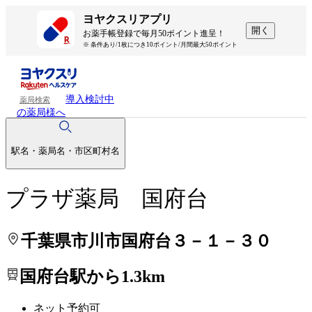
処方せんを送って待ち時間を短く！
処方せんを送って待ち時間を短く！
ヨヤクスリアプリ
開く
お薬手帳登録で毎月50ポイント進呈！
※ 条件あり/1枚につき10ポイント/月間最大50ポイント
導入検討中
薬局検索
の薬局様へ
駅名・薬局名・市区町村名
プラザ薬局 国府台
千葉県市川市国府台３－１－３０
国府台駅から1.3km
ネット予約可