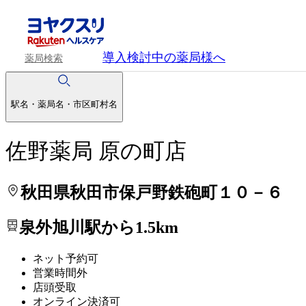
処方せんを送って待ち時間を短く！
処方せんを送って待ち時間を短く！
導入検討中
の薬局様へ
薬局検索
駅名・薬局名・市区町村名
佐野薬局 原の町店
秋田県秋田市保戸野鉄砲町１０－６
泉外旭川駅から1.5km
ネット予約可
営業時間外
店頭受取
オンライン決済可