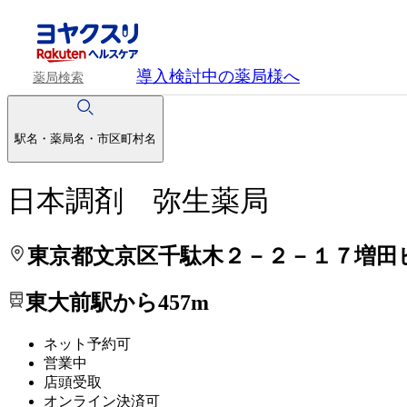
処方せんを送って待ち時間を短く！
処方せんを送って待ち時間を短く！
導入検討中
の薬局様へ
薬局検索
駅名・薬局名・市区町村名
日本調剤 弥生薬局
東京都文京区千駄木２－２－１７増田
東大前駅から457m
ネット予約可
営業中
店頭受取
オンライン決済可