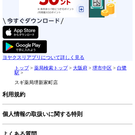
ヨヤクスリアプリについて詳しく見る
トップ
>
薬局検索トップ
>
大阪府
>
堺市中区
>
白鷺
駅
>
スギ薬局堺新家町店
利用規約
個人情報の取扱いに関する特則
よくある質問