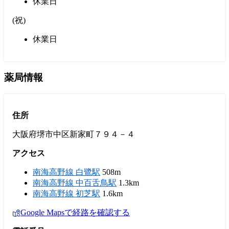
休業日
(
祝
)
休業日
薬局情報
住所
大阪府堺市中区新家町７９４－４
アクセス
南海高野線 白鷺駅
508m
南海高野線 中百舌鳥駅
1.3km
南海高野線 初芝駅
1.6km
Google Mapsで経路を確認する