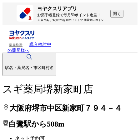
処方せんを送って待ち時間を短く！
処方せんを送って待ち時間を短く！
ヨヤクスリアプリ
開く
お薬手帳登録で毎月50ポイント進呈！
※ 条件あり/1枚につき10ポイント/月間最大50ポイント
導入検討中
薬局検索
の薬局様へ
駅名・薬局名・市区町村名
スギ薬局堺新家町店
大阪府堺市中区新家町７９４－４
白鷺駅から508m
ネット予約可