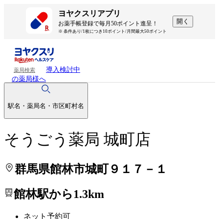
処方せんを送って待ち時間を短く！
処方せんを送って待ち時間を短く！
ヨヤクスリアプリ
開く
お薬手帳登録で毎月50ポイント進呈！
※ 条件あり/1枚につき10ポイント/月間最大50ポイント
導入検討中
薬局検索
の薬局様へ
駅名・薬局名・市区町村名
そうごう薬局 城町店
群馬県館林市城町９１７－１
館林駅から1.3km
ネット予約可