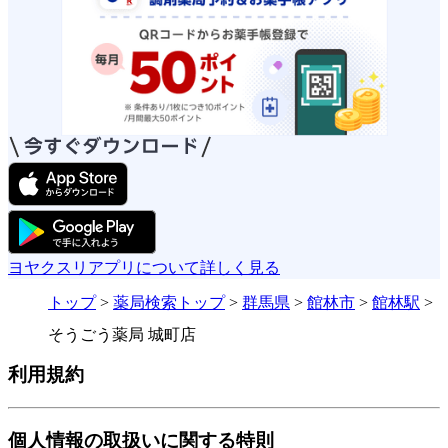
ヨヤクスリアプリについて詳しく見る
トップ
>
薬局検索トップ
>
群馬県
>
館林市
>
館林駅
>
そうごう薬局 城町店
利用規約
個人情報の取扱いに関する特則