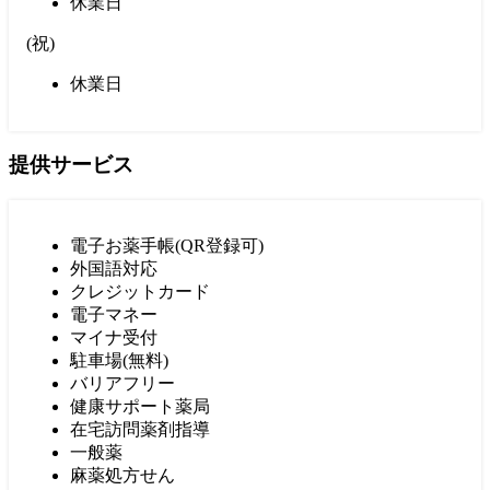
休業日
(
祝
)
休業日
提供サービス
電子お薬手帳(QR登録可)
外国語対応
クレジットカード
電子マネー
マイナ受付
駐車場(無料)
バリアフリー
健康サポート薬局
在宅訪問薬剤指導
一般薬
麻薬処方せん