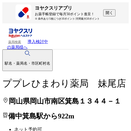
処方せんを送って待ち時間を短く！
処方せんを送って待ち時間を短く！
ヨヤクスリアプリ
開く
お薬手帳登録で毎月50ポイント進呈！
※ 条件あり/1枚につき10ポイント/月間最大50ポイント
導入検討中
薬局検索
の薬局様へ
駅名・薬局名・市区町村名
ププレひまわり薬局 妹尾店
岡山県岡山市南区箕島１３４４－１
備中箕島駅から922m
ネット予約可