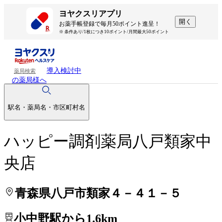
処方せんを送って待ち時間を短く！
処方せんを送って待ち時間を短く！
ヨヤクスリアプリ
開く
お薬手帳登録で毎月50ポイント進呈！
※ 条件あり/1枚につき10ポイント/月間最大50ポイント
導入検討中
薬局検索
の薬局様へ
駅名・薬局名・市区町村名
ハッピー調剤薬局八戸類家中
央店
青森県八戸市類家４－４１－５
小中野駅から1.6km