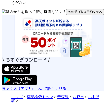
ください。
お薬受け取り予約をする
ヨヤクスリアプリについて詳しく見る
トップ
>
薬局検索トップ
>
青森県
>
八戸市
>
小中野
駅
>