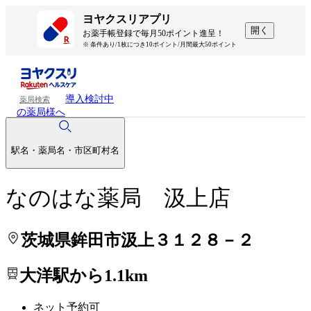
処方せんを送って待ち時間を短く！
処方せんを送って待ち時間を短く！
ヨヤクスリアプリ
開く
お薬手帳登録で毎月50ポイント進呈！
※ 条件あり/1枚につき10ポイント/月間最大50ポイント
導入検討中
薬局検索
の薬局様へ
駅名・薬局名・市区町村名
なのはな薬局 汲上店
茨城県鉾田市汲上３１２８－２
大洋駅から1.1km
ネット予約可