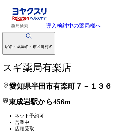
処方せんを送って待ち時間を短く！
処方せんを送って待ち時間を短く！
導入検討中
の薬局様へ
薬局検索
駅名・薬局名・市区町村名
スギ薬局有楽店
愛知県半田市有楽町７－１３６
東成岩駅から456m
ネット予約可
営業中
店頭受取