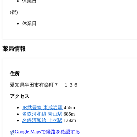
休業日
(
祝
)
休業日
薬局情報
住所
愛知県半田市有楽町７－１３６
アクセス
JR武豊線 東成岩駅
456m
名鉄河和線 青山駅
685m
名鉄河和線 上ゲ駅
1.6km
Google Mapsで経路を確認する