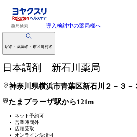
処方せんを送って待ち時間を短く！
処方せんを送って待ち時間を短く！
導入検討中
の薬局様へ
薬局検索
駅名・薬局名・市区町村名
日本調剤 新石川薬局
神奈川県横浜市青葉区新石川２－３－
たまプラーザ駅から121m
ネット予約可
営業時間外
店頭受取
オンライン決済可