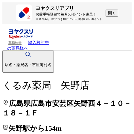
処方せんを送って待ち時間を短く！
処方せんを送って待ち時間を短く！
ヨヤクスリアプリ
開く
お薬手帳登録で毎月50ポイント進呈！
※ 条件あり/1枚につき10ポイント/月間最大50ポイント
導入検討中
薬局検索
の薬局様へ
駅名・薬局名・市区町村名
くるみ薬局 矢野店
広島県広島市安芸区矢野西４－１０－
１８－１Ｆ
矢野駅から154m