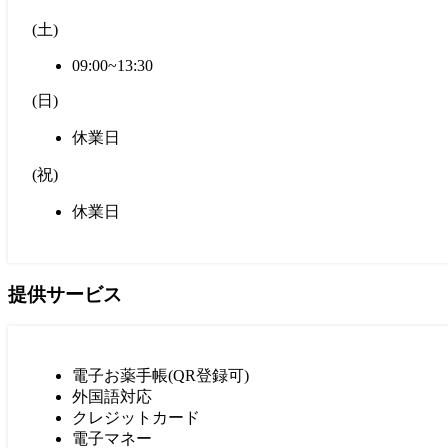
(
土
)
09:00~13:30
(
日
)
休業日
(
祝
)
休業日
提供サービス
電子お薬手帳(QR登録可)
外国語対応
クレジットカード
電子マネー