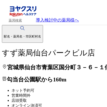
処方せんを送って待ち時間を短く！
処方せんを送って待ち時間を短く！
導入検討中
の薬局様へ
薬局検索
駅名・薬局名・市区町村名
すず薬局仙台パークビル店
宮城県仙台市青葉区国分町３－６－１
勾当台公園駅から160m
ネット予約可
営業時間外
店頭受取
オンライン決済可