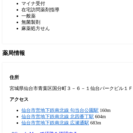
マイナ受付
在宅訪問薬剤指導
一般薬
無菌製剤
麻薬処方せん
薬局情報
住所
宮城県仙台市青葉区国分町３－６－１仙台パークビル１Ｆ
アクセス
仙台市営地下鉄南北線 勾当台公園駅
160m
仙台市営地下鉄南北線 北四番丁駅
604m
仙台市営地下鉄南北線 広瀬通駅
683m