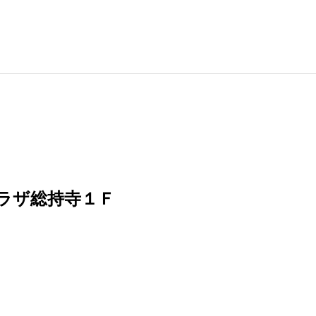
ラザ総持寺１Ｆ