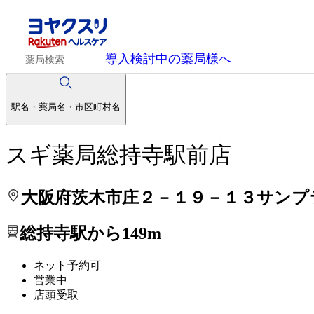
処方せんを送って待ち時間を短く！
処方せんを送って待ち時間を短く！
導入検討中
の薬局様へ
薬局検索
駅名・薬局名・市区町村名
スギ薬局総持寺駅前店
大阪府茨木市庄２－１９－１３サンプ
総持寺駅から149m
ネット予約可
営業中
店頭受取