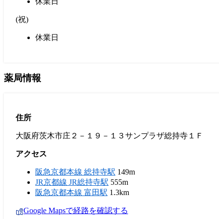
休業日
(
祝
)
休業日
薬局情報
住所
大阪府茨木市庄２－１９－１３サンプラザ総持寺１Ｆ
アクセス
阪急京都本線 総持寺駅
149m
JR京都線 JR総持寺駅
555m
阪急京都本線 富田駅
1.3km
Google Mapsで経路を確認する