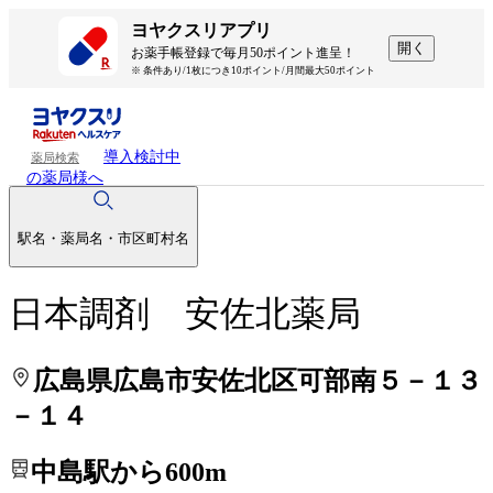
処方せんを送って待ち時間を短く！
処方せんを送って待ち時間を短く！
ヨヤクスリアプリ
開く
お薬手帳登録で毎月50ポイント進呈！
※ 条件あり/1枚につき10ポイント/月間最大50ポイント
導入検討中
薬局検索
の薬局様へ
駅名・薬局名・市区町村名
日本調剤 安佐北薬局
広島県広島市安佐北区可部南５－１３
－１４
中島駅から600m