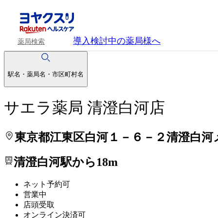
処方せんを送って待ち時間を短く！
処方せんを送って待ち時間を短く！
導入検討中
の薬局様へ
薬局検索
駅名・薬局名・市区町村名
サエラ薬局 清澄白河店
東京都江東区白河１－６－２清澄白河
清澄白河駅から18m
ネット予約可
営業中
店頭受取
オンライン決済可